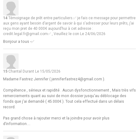
14
Témoignage de prêt entre particuliers.✅ je fais ce message pour permettre
aux gens ayant besoin d’argent de savoir à qui s'adresser pour leurs prêts, j’ai
reçu mon pret de 40 000€ aujourd’hui à cet adresse :
credit.legal.fr@gmail.com✅ , Veuillez le con
Le 24/06/2026
Bonjour a tous -✅
15
Chantal Durant
Le 15/05/2026
Madame Fastrez Jennifer ( jenniferfastrez4@gmail.com ).
Compétence , sérieux et rapidité . Aucun dysfonctionnement , Mais très vifs
remerciements quant au suivi de mon dossier jusqu'au déblocage des
fonds que j'ai demandé ( 45.000€ ). Tout cela effectué dans un délais
record.
Pas grand chose à rajouter merci et la joindre pour avoir plus
d’information....