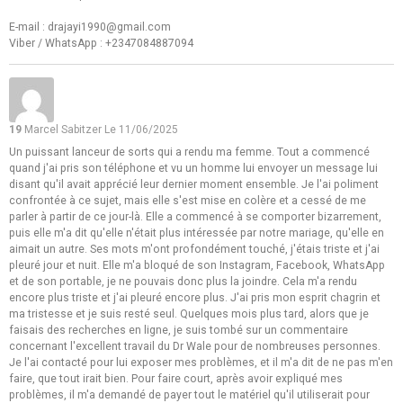
E-mail : drajayi1990@gmail.com
Viber / WhatsApp : +2347084887094
19
Marcel Sabitzer
Le 11/06/2025
Un puissant lanceur de sorts qui a rendu ma femme. Tout a commencé
quand j'ai pris son téléphone et vu un homme lui envoyer un message lui
disant qu'il avait apprécié leur dernier moment ensemble. Je l'ai poliment
confrontée à ce sujet, mais elle s'est mise en colère et a cessé de me
parler à partir de ce jour-là. Elle a commencé à se comporter bizarrement,
puis elle m'a dit qu'elle n'était plus intéressée par notre mariage, qu'elle en
aimait un autre. Ses mots m'ont profondément touché, j'étais triste et j'ai
pleuré jour et nuit. Elle m'a bloqué de son Instagram, Facebook, WhatsApp
et de son portable, je ne pouvais donc plus la joindre. Cela m'a rendu
encore plus triste et j'ai pleuré encore plus. J'ai pris mon esprit chagrin et
ma tristesse et je suis resté seul. Quelques mois plus tard, alors que je
faisais des recherches en ligne, je suis tombé sur un commentaire
concernant l'excellent travail du Dr Wale pour de nombreuses personnes.
Je l'ai contacté pour lui exposer mes problèmes, et il m'a dit de ne pas m'en
faire, que tout irait bien. Pour faire court, après avoir expliqué mes
problèmes, il m'a demandé de payer tout le matériel qu'il utiliserait pour