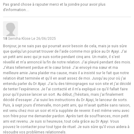
Pas grand chose à rajouter merci et la joindre pour avoir plus
d’information....
18
Semiha Klose
Le 26/06/2025
Bonjour, je ne sais pas qui pourrait avoir besoin de cela, mais je suis sûre
que quelqu'un pourrait trouver de l'aide comme moi grâce au Dr Ajayi. J'ai
un petit ami avec qui je suis sortie pendant cinq ans. Un matin, il s'est
réveillé et m'a annoncé la fin de notre relation. J'ai pleuré pendant des mois.
J'étais tellement perdue et le cœur brisé. J'ai envoyé ma sœur et ma
meilleure amie Jana plaider ma cause, mais il a insisté sur le fait que notre
relation était terminée et qu'il en avait assez de moi. Jusqu'au jour où j'ai
entendu parler du Dr Ajayi. J'ai lu des témoignages sur son site et j'ai décidé
de tenter l'expérience. Je l'ai contacté et il m'a expliqué ce qu'il fallait faire
pour qu'il puisse lancer un sort. Au début, j'hésitais, mais j'ai finalement
décidé d'essayer. J'ai suivi les instructions du Dr Ajayi, le lanceur de sorts.
Puis, à sept jours d'intervalle, mon petit ami, qui m'avait quittée sans raison,
est venu chez moi un soir et m'a suppliée de revenir. Il est même venu avec
son frère pour me demander pardon. Après tant de souffrances, mon petit
ami est revenu. Je suis si heureuse, tout cela grâce au Dr Ajayi. Vous
pouvez le contacter pour tout type de rituel. Je suis sûre qu'il vous aidera à
résoudre vos problèmes relationnels.