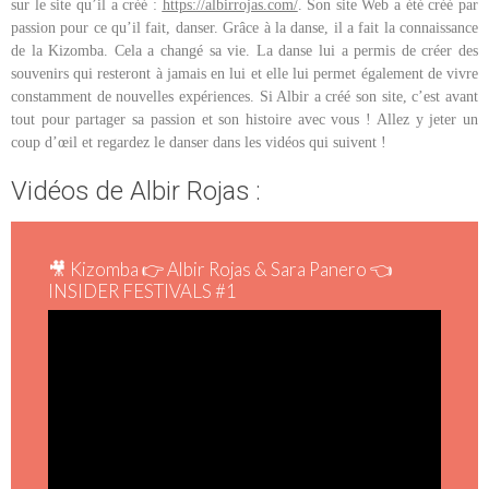
sur le site qu’il a créé :
https://albirrojas.com/
. Son site Web a été créé par
passion pour ce qu’il fait, danser. Grâce à la danse, il a fait la connaissance
de la Kizomba. Cela a changé sa vie. La danse lui a permis de créer des
souvenirs qui resteront à jamais en lui et elle lui permet également de vivre
constamment de nouvelles expériences. Si Albir a créé son site, c’est avant
tout pour partager sa passion et son histoire avec vous ! Allez y jeter un
coup d’œil et regardez le danser dans les vidéos qui suivent !
Vidéos de Albir Rojas :
🎥 Kizomba 👉 Albir Rojas & Sara Panero 👈
INSIDER FESTIVALS #1