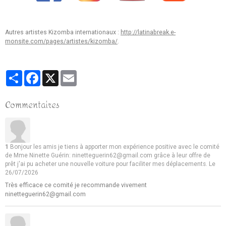
Autres artistes Kizomba internationaux :
http://latinabreak.e-
monsite.com/pages/artistes/kizomba/
.
Partager
Facebook
X
Email
Commentaires
1
Bonjour les amis je tiens à apporter mon expérience positive avec le comité
de Mme Ninette Guérin: ninetteguerin62@gmail.com grâce à leur offre de
prêt j'ai pu acheter une nouvelle voiture pour faciliter mes déplacements.
Le
26/07/2026
Très efficace ce comité je recommande vivement
ninetteguerin62@gmail.com