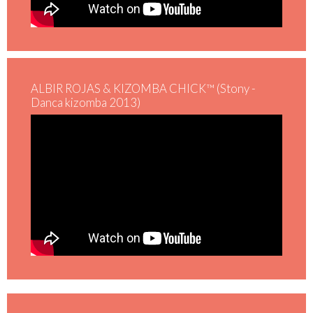
ALBIR ROJAS & KIZOMBA CHICK™ (Stony -
Danca kizomba 2013)