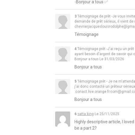
-Bonjour a tous ✅
3
Témoignage de prêt -Je vous invit
demande de prêt sérieux, il vient de
chevrierjacqueslouisrodolphe@gma
Témoignage
4
Témoignage prêt -J'ai reçu un prêt
ayant besoin d'argent de savoir qui c
Bonjour a tous
Le 31/03/2026
Bonjour a tous
5
Témoignage prêt - Je ne m'attendais
j'ai donc contacté un prêteur sérieux
:conact.live.orange.fr.com@gmail.
Bonjour a tous
6
satta king
Le 25/11/2025
Highly descriptive article, I loved 
be a part 2?