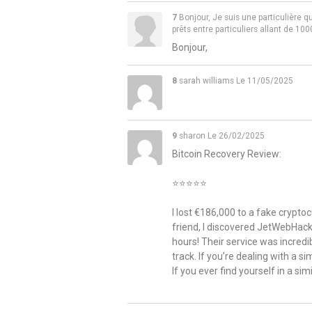
7
Bonjour, Je suis une particulière qu
prêts entre particuliers allant de 
Bonjour,
8
sarah williams
Le 11/05/2025
9
sharon
Le 26/02/2025
Bitcoin Recovery Review:
⭐️⭐️⭐️⭐️⭐️
I lost €186,000 to a fake crypto
friend, I discovered JetWebHacke
hours! Their service was incredi
track. If you’re dealing with a s
If you ever find yourself in a si