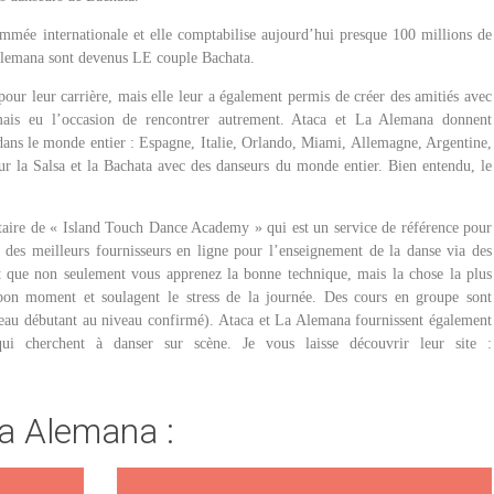
mmée internationale et elle comptabilise aujourd’hui presque 100 millions de
 Alemana sont devenus LE couple Bachata.
pour leur carrière, mais elle leur a également permis de créer des amitiés avec
jamais eu l’occasion de rencontrer autrement. Ataca et La Alemana donnent
 dans le monde entier : Espagne, Italie, Orlando, Miami, Allemagne, Argentine,
our la Salsa et la Bachata avec des danseurs du monde entier. Bien entendu, le
taire de « Island Touch Dance Academy » qui est un service de référence pour
n des meilleurs fournisseurs en ligne pour l’enseignement de la danse via des
ent que non seulement vous apprenez la bonne technique, mais la chose la plus
 bon moment et soulagent le stress de la journée. Des cours en groupe sont
veau débutant au niveau confirmé). Ataca et La Alemana fournissent également
i cherchent à danser sur scène. Je vous laisse découvrir leur site :
La Alemana :