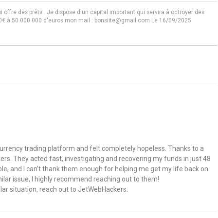
i offre des prêts . Je dispose d'un capital important qui servira à octroyer des
1000€ à 50.000.000 d'euros mon mail : bonsiite@gmail.com
Le 16/09/2025
currency trading platform and felt completely hopeless. Thanks to a
rs. They acted fast, investigating and recovering my funds in just 48
ble, and I can’t thank them enough for helping me get my life back on
imilar issue, I highly recommend reaching out to them!
milar situation, reach out to JetWebHackers: