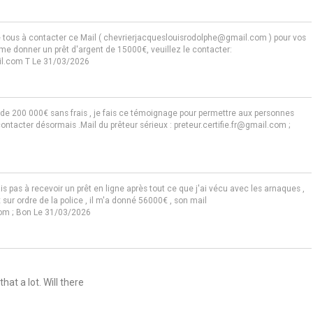
e tous à contacter ce Mail ( chevrierjacqueslouisrodolphe@gmail.com ) pour vos
 me donner un prêt d'argent de 15000€, veuillez le contacter:
il.com T
Le 31/03/2026
 de 200 000€ sans frais , je fais ce témoignage pour permettre aux personnes
ontacter désormais .Mail du prêteur sérieux : preteur.certifie.fr@gmail.com ;
 pas à recevoir un prêt en ligne après tout ce que j'ai vécu avec les arnaques ,
 sur ordre de la police , il m'a donné 56000€ , son mail
com ; Bon
Le 31/03/2026
that a lot. Will there