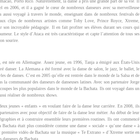
macao, Porto Rico. Naturellement, la danse a pris une grande part de sa vie. Il
el en 2006, et il a gagné le cœur de nombreux danseurs avec sa merveilleuse
 a aussi voyagé à travers le monde, enseignant dans de nombreux festivals de
pé aux clips de nombreux artistes comme Toby Love, Prince Royce, Xtreme,
 son incroyable pédagogie. Il en fait profiter ses élèves durant ses cours qui
umeur. Le style d’Ataca est très caractéristique et capte l’attention de tous ses
son sourire.
est née en Allemagne. Assez jeune, en 1996, Tanja a émigré aux États-Unis
oré danser. La Alemana a été formé avec la danse de salon, le jazz, le ballet, le
les de danses. C’est en 2005 qu’elle est rentrée dans le monde de la Salsa et de
ans la communauté des danseurs de danseuses latines. Avec son partenaire Jorge
 coupes les plus populaires dans le monde de la Bachata. Ils ont voyagé dans un
aussi réaliser de nombreux shows.
 jeunes « enfants » en voulant faire de la danse leur carrière. En 2008, ils
 partenaires avec pour objectif de faire de la danse leur métier. Au début de leur
régraphies et à construire ensemble leurs premières routines. Ils ont commencé
la Bachata était plus considérée comme une danse « sociale » qu’une danse « à
ur première vidéo de Bachata sur la musique « Te Extrano » d’Xtreme sortie en
s danseurs de Bachata.