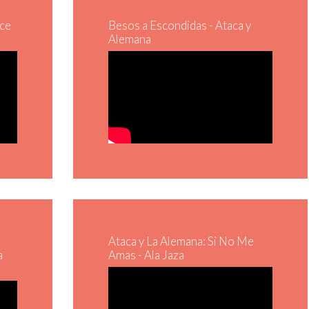
nce
Besos a Escondidas - Ataca y
Alemana
Ataca y La Alemana: Si No Me
a
Amas - Ala Jaza