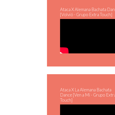
Ataca X Alemana Bachata Da
[Volvió - Grupo Extra Touch]
Ataca X La Alemana Bachata
Dance [Ven a Mi - Grupo Extr
Touch]