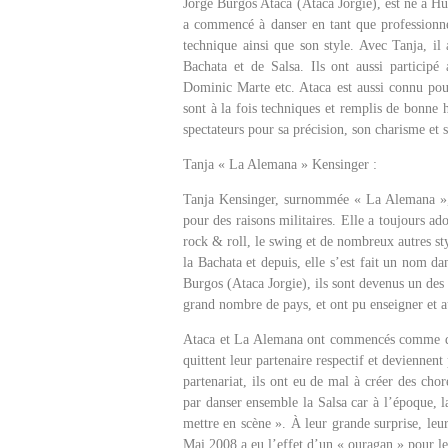
Jorge Burgos Ataca (Ataca Jorgie), est né à Hu
a commencé à danser en tant que professionn
technique ainsi que son style. Avec Tanja, il
Bachata et de Salsa. Ils ont aussi partici
Dominic Marte etc. Ataca est aussi connu pour
sont à la fois techniques et remplis de bonne h
spectateurs pour sa précision, son charisme et 
Tanja « La Alemana » Kensinger :
Tanja Kensinger, surnommée « La Alemana », 
pour des raisons militaires. Elle a toujours ad
rock & roll, le swing et de nombreux autres sty
la Bachata et depuis, elle s’est fait un nom d
Burgos (Ataca Jorgie), ils sont devenus un des
grand nombre de pays, et ont pu enseigner et 
Ataca et La Alemana ont commencés comme deux
quittent leur partenaire respectif et deviennent
partenariat, ils ont eu de mal à créer des cho
par danser ensemble la Salsa car à l’époque, 
mettre en scène ». À leur grande surprise, le
Mai 2008 a eu l’effet d’un « ouragan » pour le