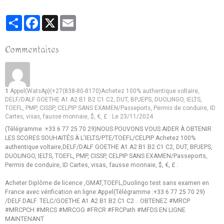
Partager
Facebook
X
Email
Commentaires
1
Appel(WatsAp)(+27(838-80-8170)Achetez 100% authentique voltaire,
DELF/DALF GOETHE A1 A2 B1 B2 C1 C2, DUT, BPJEPS, DUOLINGO, IELTS,
TOEFL, PMP, CISSP, CELPIP SANS EXAMEN/Passeports, Permis de conduire, ID
Cartes, visas, fausse monnaie, $, €, £ :
Le 23/11/2024
(Télégramme :+33 6 77 25 70 29)NOUS POUVONS VOUS AIDER À OBTENIR
LES SCORES SOUHAITÉS À L'IELTS/PTE/TOEFL/CELPIP Achetez 100%
authentique voltaire,DELF/DALF GOETHE A1 A2 B1 B2 C1 C2, DUT, BPJEPS,
DUOLINGO, IELTS, TOEFL, PMP, CISSP, CELPIP SANS EXAMEN/Passeports,
Permis de conduire, ID Cartes, visas, fausse monnaie, $, €, £ :
Acheter Diplôme de licence ,GMAT,TOEFL,Duolingo test sans examen en
France avec vérification en ligne:Appel(Télégramme :+33 6 77 25 70 29)
/DELF.DALF. TELC/GOETHE A1 A2 B1 B2 C1 C2 .. OBTENEZ #MRCP
#MRCPCH #MRCS #MRCOG #FRCR #FRCPath #MFDS EN LIGNE
MAINTENANT