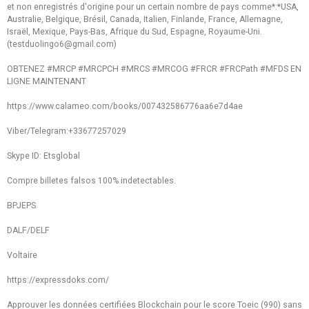
et non enregistrés d'origine pour un certain nombre de pays comme*:*USA,
Australie, Belgique, Brésil, Canada, Italien, Finlande, France, Allemagne,
Israël, Mexique, Pays-Bas, Afrique du Sud, Espagne, Royaume-Uni.
(testduolingo6@gmail.com)
OBTENEZ #MRCP #MRCPCH #MRCS #MRCOG #FRCR #FRCPath #MFDS EN
LIGNE MAINTENANT
https://www.calameo.com/books/007432586776aa6e7d4ae
Viber/Telegram:+33677257029
Skype ID: Etsglobal
Compre billetes falsos 100% indetectables.
BPJEPS
DALF/DELF
Voltaire
https://expressdoks.com/
Approuver les données certifiées Blockchain pour le score Toeic (990) sans