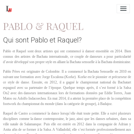
PABLO & RAQUEL
Qui sont Pablo et Raquel?
Pablo et Raquel sont deux artistes qui ont commencé à danser ensemble en 2014. Bien
connus des artistes de Bachata internationale, ce couple de danseurs a pour particularité
d’avoir développé son propre style en alliant la Bachata sensuelle à la Bachata dominicaine.
Pablo Péres est originaire de Colombie. Il a commencé la Bachata Sensuelle en 2010 en
suivant une formation avec Jorge Escalona (Korke). Korke est le pionnier et précurseur de
ce style de danse. Ensuite, en 2012, il a gagné le championnat national du Bachatart
espagnol avec sa partenaire de l’époque. Quelque temps après, il s’est formé à la Salsa
On2 avec des danseurs internationaux lors de formations données par Eddie Torres, Juan
Matos ou Adolfo Indacoechea. En mai 2014, il a atteint la première place de la compétition
footwork du championnat du monde (dans la catégorie de groupe), à Badajoz.
Raquel de Castro a commencé la dance lorsqu’elle était toute petite. Elle a suivi plusieurs
disciplines comme la danse contemporaine, le jazz, ainsi que les danses urbaines, dans sa
ville natale de Salamanque. Puis elle est entrée en 2012 dans la compagnie de Adrian y
Anita afin de se former à la Salsa. A Valladolid, elle s’est formée professionnellement aux