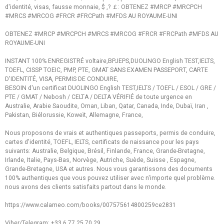
d'identité, visas, fausse monnaie, $ ,? ￡: OBTENEZ #MRCP #MRCPCH
#MRCS #MRCOG #FRCR #FRCPath #MFDS AU ROYAUME-UNI
OBTENEZ #MRCP #MRCPCH #MRCS #MRCOG #FRCR #FRCPath #MFDS AU
ROYAUME-UNI
INSTANT 100% ENREGISTRÉ voltaire,BPJEPS,DUOLINGO English TEST,IELTS,
TOEFL, CISSP TOEIC, PMP, PTE, GMAT SANS EXAMEN PASSEPORT, CARTE
D'IDENTITÉ, VISA, PERMIS DE CONDUIRE,
BESOIN d'un certificat DUOLINGO English TEST,IELTS / TOEFL / ESOL / GRE /
PTE / GMAT / Nebosh / CELTA / DELTA VÉRIFIÉ de toute urgence en
Australie, Arabie Saoudite, Oman, Liban, Qatar, Canada, Inde, Dubaï, Iran ,
Pakistan, Biélorussie, Koweït, Allemagne, France,
Nous proposons de vrais et authentiques passeports, permis de conduire,
cartes d'identité, TOEFL, IELTS, certificats de naissance pour les pays
suivants: Australie, Belgique, Brésil, Finlande, France, Grande-Bretagne,
Irlande, Italie, Pays-Bas, Norvège, Autriche, Suède, Suisse , Espagne,
Grande-Bretagne, USA et autres. Nous vous garantissons des documents
100% authentiques que vous pouvez utiliser avec n'importe quel problème.
nous avons des clients satisfaits partout dans le monde.
https://www.calameo.com/books/007575614800259ce2831
Viber/Telegram: +33 6 77 25 70 29