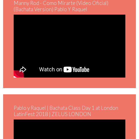
Manny Rod - Como Mirarte (Video Oficial)
(Bachata Version) Pablo Y Raquel
Pablo y Raquel | Bachata Class Day 1 at London
LatinFest 2018 | ZELUS LONDON