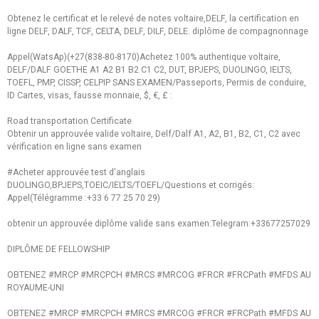
Obtenez le certificat et le relevé de notes voltaire,DELF, la certification en
ligne DELF, DALF, TCF, CELTA, DELF, DILF, DELE. diplôme de compagnonnage
Appel(WatsAp)(+27(838-80-8170)Achetez 100% authentique voltaire,
DELF/DALF GOETHE A1 A2 B1 B2 C1 C2, DUT, BPJEPS, DUOLINGO, IELTS,
TOEFL, PMP, CISSP, CELPIP SANS EXAMEN/Passeports, Permis de conduire,
ID Cartes, visas, fausse monnaie, $, €, £ :
Road transportation Certificate
Obtenir un approuvée valide voltaire, Delf/Dalf A1, A2, B1, B2, C1, C2 avec
vérification en ligne sans examen
#Acheter approuvée test d'anglais
DUOLINGO,BPJEPS,TOEIC/IELTS/TOEFL/Questions et corrigés:
Appel(Télégramme :+33 6 77 25 70 29)
obtenir un approuvée diplôme valide sans examen:Telegram:+33677257029
DIPLÔME DE FELLOWSHIP
OBTENEZ #MRCP #MRCPCH #MRCS #MRCOG #FRCR #FRCPath #MFDS AU
ROYAUME-UNI
OBTENEZ #MRCP #MRCPCH #MRCS #MRCOG #FRCR #FRCPath #MFDS AU