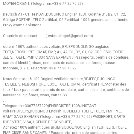
MOYEN-ORIENT, (Telegramm:+33 6 77 25 70 29)
Deutsch A1 - C1, TestDAF,DUOLINGO English TEST, Goethe B1, B2, C1, C2,
Gültige GOETHE - TELC Zertifikat, C2 Zertifikat. 100% genuine and authentic
Proxy exams solutions.
Courriels de contact ....... (testduolingo6@gmail.com)
obtenir 100% authentiques voltaire,BPJEPS,DUOLINGO anglaise
TEST,NEBOSH, PTE, GMAT, PMP, A1, A2, B1, B2, C1, C2, GRE, ESOL TOEIC
,IELTS, TOEFL, PMP, CISSP, SANS EXAMEN / Passeports, permis de conduire,
cartes d´identité, visas, certificats de naissance, diplômes, fausse
monnaie, $ ,? ￡ Telegram:+33 6 77 25 70 29
Nous émettons% 100 Original vérifiable voltaire,BPJEPS,DUOLINGO
TEST,IELTS, NEBOSH, GRE, ESOL, TOEFL, GMAT, certificat PTE/Acheter des
faux / faux passeports, permis de conduire, cartes d'identité, certificats de
naissance, diplômes, visas, cartes SS,
,
Telegramm:+33677257029)ENREGISTRÉ 100% INSTANT
voltaire,BPJEPS,DUOLINGO English TEST,IELTS, TOEFL, TOEIC, PMP, PTE,
GMAT SANS EXAMEN (Telegramm:+33 6 77 25 70 29) PASSEPORT, CARTE
D'IDENTITÉ, VISA, LICENCE DE CONDUITE,
Achetez 100% authentiques BPJEPS,DUOLINGO English TEST,IELTS, TOEFL,
PMP, CISSP, SANS EXAMEN / Passeports, permis de conduire, cartes