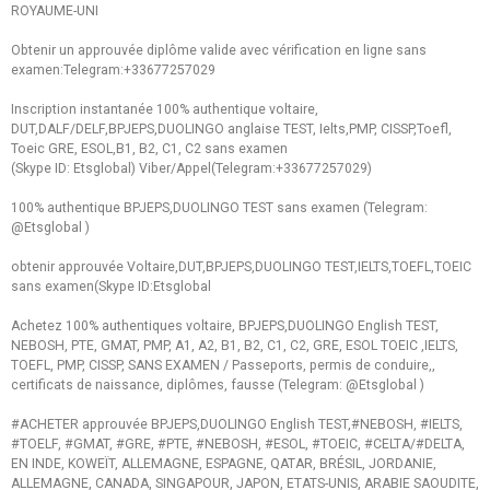
ROYAUME-UNI
Obtenir un approuvée diplôme valide avec vérification en ligne sans
examen:Telegram:+33677257029
Inscription instantanée 100% authentique voltaire,
DUT,DALF/DELF,BPJEPS,DUOLINGO anglaise TEST, Ielts,PMP, CISSP,Toefl,
Toeic GRE, ESOL,B1, B2, C1, C2 sans examen
(Skype ID: Etsglobal) Viber/Appel(Telegram:+33677257029)
100% authentique BPJEPS,DUOLINGO TEST sans examen (Telegram:
@Etsglobal )
obtenir approuvée Voltaire,DUT,BPJEPS,DUOLINGO TEST,IELTS,TOEFL,TOEIC
sans examen(Skype ID:Etsglobal
Achetez 100% authentiques voltaire, BPJEPS,DUOLINGO English TEST,
NEBOSH, PTE, GMAT, PMP, A1, A2, B1, B2, C1, C2, GRE, ESOL TOEIC ,IELTS,
TOEFL, PMP, CISSP, SANS EXAMEN / Passeports, permis de conduire,,
certificats de naissance, diplômes, fausse (Telegram: @Etsglobal )
#ACHETER approuvée BPJEPS,DUOLINGO English TEST,#NEBOSH, #IELTS,
#TOELF, #GMAT, #GRE, #PTE, #NEBOSH, #ESOL, #TOEIC, #CELTA/#DELTA,
EN INDE, KOWEÏT, ALLEMAGNE, ESPAGNE, QATAR, BRÉSIL, JORDANIE,
ALLEMAGNE, CANADA, SINGAPOUR, JAPON, ETATS-UNIS, ARABIE SAOUDITE,