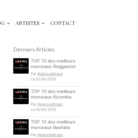
OG
ARTISTES
CONTACT
Derniers Articles
TOP 10 des meilleurs
morceaux Reggaeton
Par
dylanzaghroun
Le 02/06/2020
TOP 10 des meilleurs
morceaux Kizomba
Par
dylanzaghroun
Le 06/05/2020
TOP 10 des meilleurs
morceaux Bachata
Par
dylanzaghroun