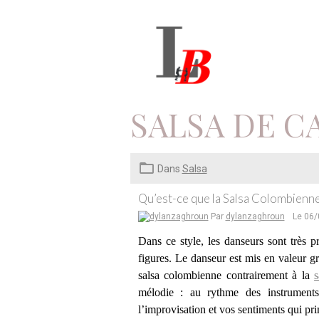
SALSA DE C
Dans
Salsa
Qu’est-ce que la Salsa Colombienne
Par
dylanzaghroun
Le 06
Dans ce style, les danseurs sont très p
figures. Le danseur est mis en valeur g
salsa colombienne contrairement à la
s
mélodie : au rythme des instrumen
l’improvisation et vos sentiments qui pri