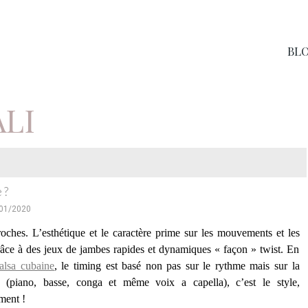
BL
ALI
 ?
/01/2020
roches. L’esthétique et le caractère prime sur les mouvements et les
râce à des jeux de jambes rapides et dynamiques « façon » twist. En
alsa cubaine
, le timing est basé non pas sur le rythme mais sur la
ts
(piano, basse, conga et même voix a capella)
, c’est le style,
ment !