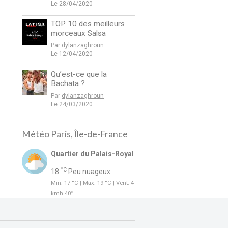
Le 28/04/2020
TOP 10 des meilleurs
morceaux Salsa
Par
dylanzaghroun
Le 12/04/2020
Qu’est-ce que la
Bachata ?
Par
dylanzaghroun
Le 24/03/2020
Météo Paris, Île-de-France
Quartier du Palais-Royal
°C
18
Peu nuageux
Min: 17 °C | Max: 19 °C | Vent: 4
kmh 40°